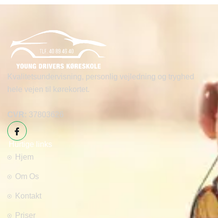
Kvalitetsundervisning, personlig vejledning og tryghed
hele vejen til kørekortet.
CVR:
37803626
Hurtige links
Hjem
Om Os
Kontakt
Priser