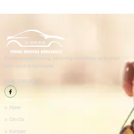
Kvalitetsundervisning, personlig vejledning og tryghed
hele vejen til kørekortet.
CVR:
37803626
Hurtige links
Hjem
Om Os
Kontakt