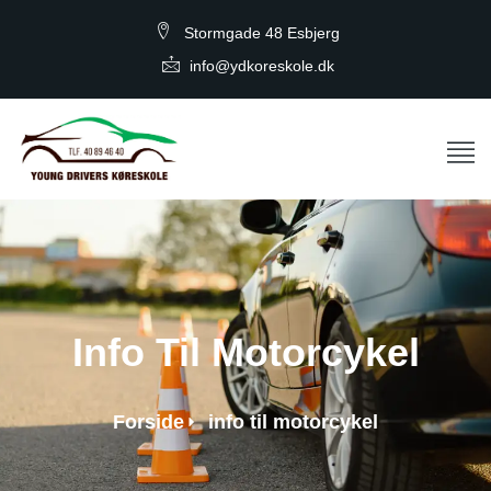
Stormgade 48 Esbjerg
info@ydkoreskole.dk
Info Til Motorcykel
Forside
info til motorcykel