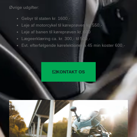
Øvrige udgifter:
Gebyr til staten kr. 1600,-
Leje af motorcykel til køreprøven kr. 550,-
Leje af banen til køreprøven kr. 600
Lægeerklæring ca. kr. 300,- til 500,-
Evt. efterfølgende kørelektioner á 45 min koster 600,-
KONTAKT OS