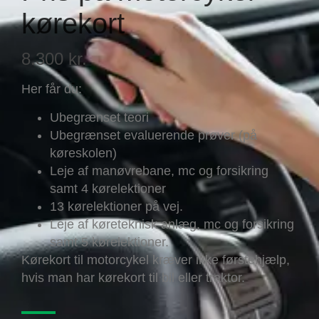
kørekort
8.300 kr.
Her får du:
Ubegrænset teori
Ubegrænset evaluerende prøver (på
køreskolen)
Leje af manøvrebane, mc og forsikring
samt 4 kørelektioner
13 kørelektioner på vej.
Leje af køreteknisk anlæg, mc og forsikring
samt 5 kørelektioner.
Kørekort til motorcykel kræver ikke førstehjælp,
hvis man har kørekort til bil eller traktor.