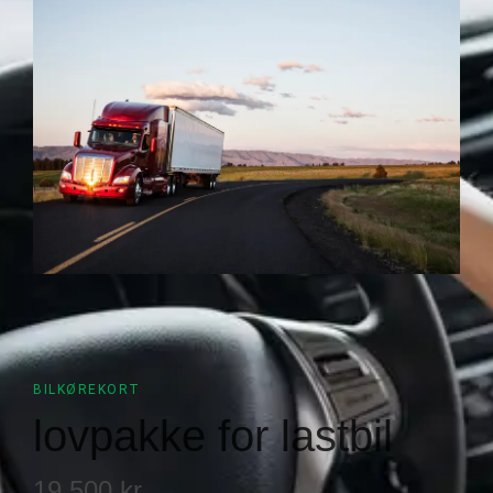
BILKØREKORT
lovpakke for lastbil
19.500 kr.