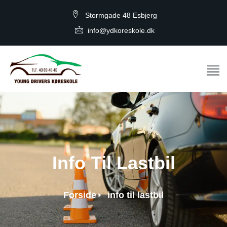
Stormgade 48 Esbjerg
info@ydkoreskole.dk
Info Til Lastbil
Forside
info til lastbil