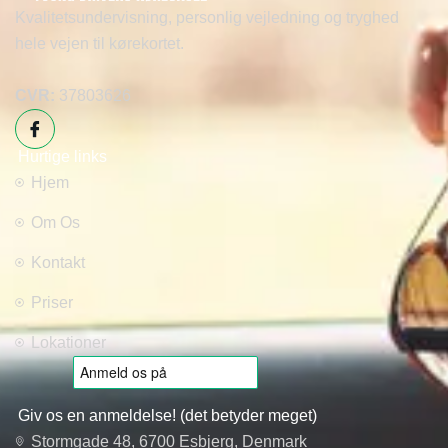
Kvalitetsundervisning, personlig vejledning og tryghed
hele vejen til kørekortet.
CVR:
37803626
Hurtige links
Hjem
Om Os
Kontakt
Priser
Lokationer
Giv os en anmeldelse! (det betyder meget)
Stormgade 48, 6700 Esbjerg, Denmark