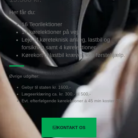
Her får du:
16 Teorilektioner
14 kørelektioner på vej.
Leje af køreteknisk anlæg, lastbil og
forsikring samt 4 kørelektioner.
Kørekort til lastbil kræver ikke førstehjælp.
Øvrige udgifter:
Gebyr til staten kr. 1600,-
Lægeerklæring ca. kr. 300,- til 500,-
Evt. efterfølgende kørelektioner á 45 min koster 750,-
KONTAKT OS