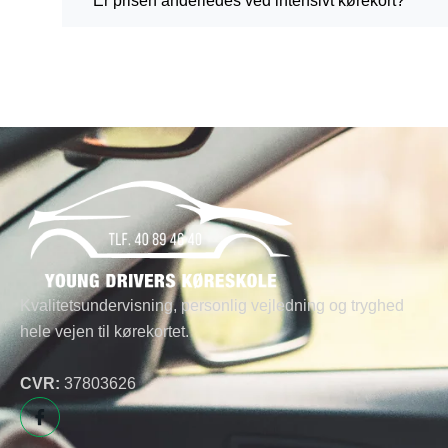
Er prisen anderledes ved intensivt kørekort?
Kvalitetsundervisning, personlig vejledning og tryghed
hele vejen til kørekortet.
CVR:
37803626