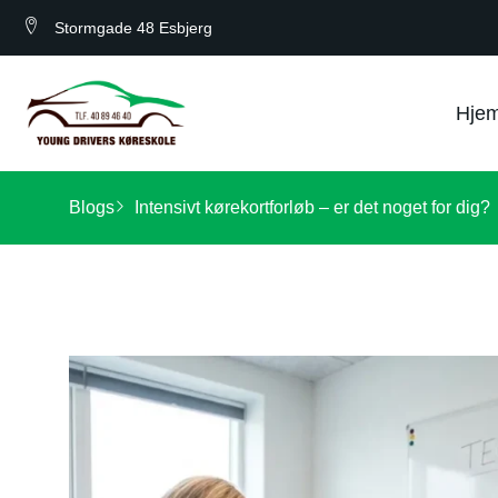
Stormgade 48 Esbjerg
Hje
Blogs
Intensivt kørekortforløb – er det noget for dig?