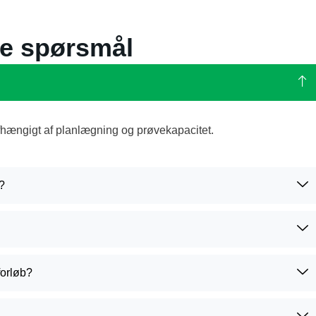
ge spørsmål
afhængigt af planlægning og prøvekapacitet.
b?
forløb?