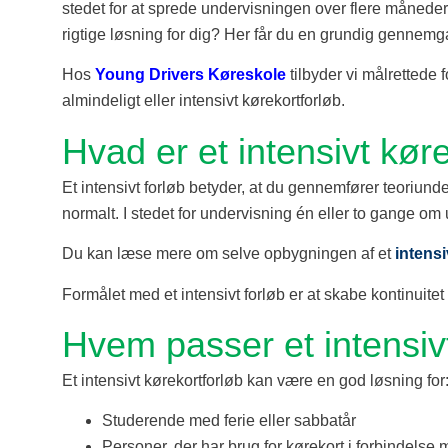
stedet for at sprede undervisningen over flere måneder
rigtige løsning for dig? Her får du en grundig gennemga
Hos
Young Drivers Køreskole
tilbyder vi målrettede f
almindeligt eller intensivt kørekortforløb.
Hvad er et intensivt kør
Et intensivt forløb betyder, at du gennemfører teoriund
normalt. I stedet for undervisning én eller to gange om 
Du kan læse mere om selve opbygningen af et
intensi
Formålet med et intensivt forløb er at skabe kontinuitet
Hvem passer et intensivt 
Et intensivt kørekortforløb kan være en god løsning for
Studerende med ferie eller sabbatår
Personer, der har brug for kørekort i forbindelse