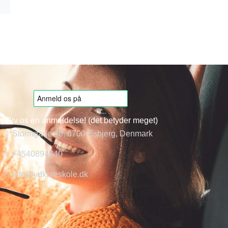
Giv os en anmeldelse! (det betyder meget)
Stormgade 48, 6700 Esbjerg, Denmark
+4540894640
info@ydkoreskole.dk