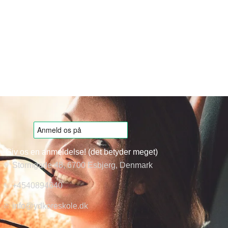
Giv os en anmeldelse! (det betyder meget)
Stormgade 48, 6700 Esbjerg, Denmark
+4540894640
info@ydkoreskole.dk