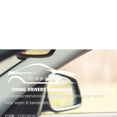
Kvalitetsundervisning, personlig vejledning og tryghed
hele vejen til kørekortet.
CVR:
37803626