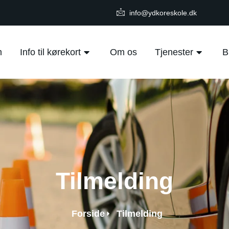
info@ydkoreskole.dk
m
Info til kørekort
Om os
Tjenester
B
Tilmelding
Forside
Tilmelding