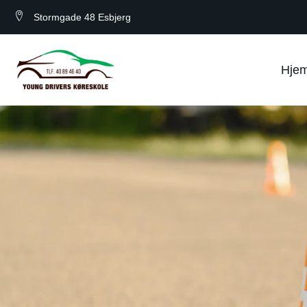
Stormgade 48 Esbjerg
Hje