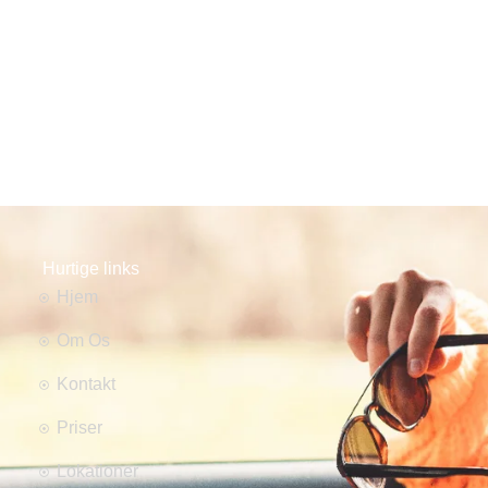
Hurtige links
Hjem
Om Os
Kontakt
Priser
Lokationer