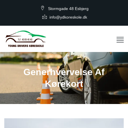
Stormgade 48 Esbjerg
info@ydkoreskole.dk
Generhvervelse Af
Kørekort