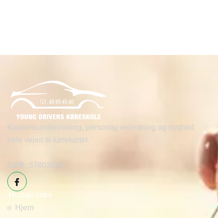
Kvalitetsundervisning, personlig vejledning og tryghed
hele vejen til kørekortet.
CVR:
37803626
Hurtige links
Hjem