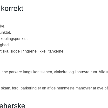
korrekt
kke.
unktet.
koblingspunktet.
ighed.
skal sidde i fingrene, ikke i tankerne.
kunne parkere langs kantstenen, vinkelret og i snævre rum. Alle t
en skam, fordi parkering er en af de nemmeste manøvrer at øve p
beherske