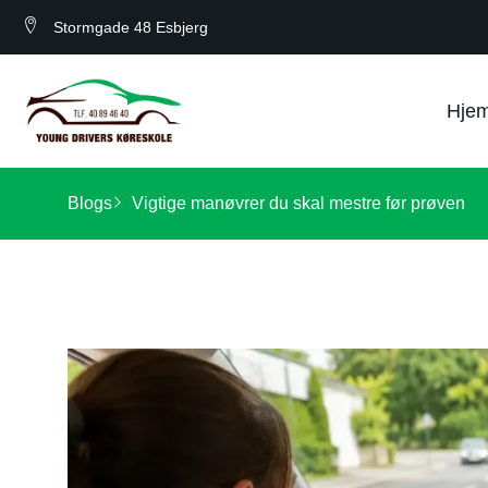
Stormgade 48 Esbjerg
Hje
Blogs
Vigtige manøvrer du skal mestre før prøven