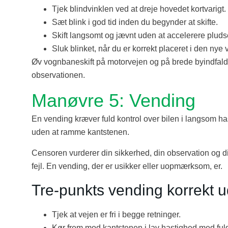
Tjek blindvinklen ved at dreje hovedet kortvarigt.
Sæt blink i god tid inden du begynder at skifte.
Skift langsomt og jævnt uden at accelerere pludse
Sluk blinket, når du er korrekt placeret i den nye
Øv vognbaneskift på motorvejen og på brede byindfalds
observationen.
Manøvre 5: Vending
En vending kræver fuld kontrol over bilen i langsom h
uden at ramme kantstenen.
Censoren vurderer din sikkerhed, din observation og din 
fejl. En vending, der er usikker eller uopmærksom, er.
Tre-punkts vending korrekt u
Tjek at vejen er fri i begge retninger.
Kør frem mod kantstenen i lav hastighed med ful