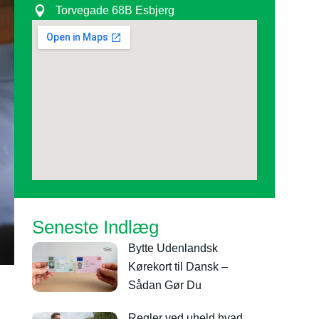
Torvegade 68B Esbjerg
Seneste Indlæg
Bytte Udenlandsk
Kørekort til Dansk –
Sådan Gør Du
Regler ved uheld hvad