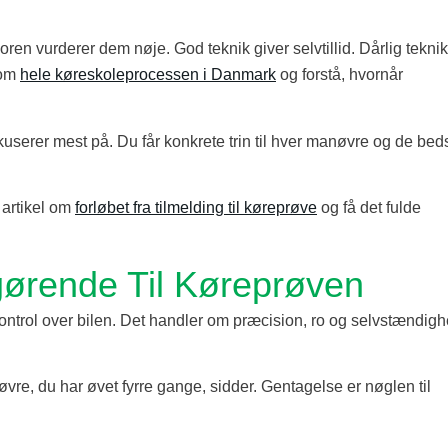
ren vurderer dem nøje. God teknik giver selvtillid. Dårlig teknik
 om
hele køreskoleprocessen i Danmark
og forstå, hvornår
serer mest på. Du får konkrete trin til hver manøvre og de bed
s artikel om
forløbet fra tilmelding til køreprøve
og få det fulde
gørende Til Køreprøven
ontrol over bilen. Det handler om præcision, ro og selvstændigh
vre, du har øvet fyrre gange, sidder. Gentagelse er nøglen til