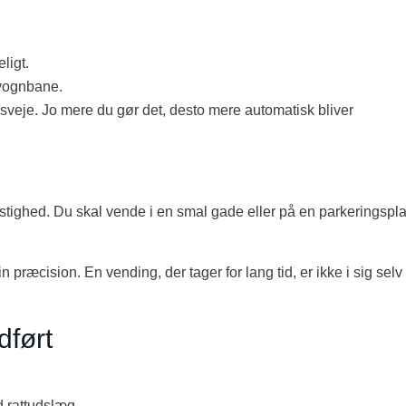
ligt.
 vognbane.
veje. Jo mere du gør det, desto mere automatisk bliver
astighed. Du skal vende i en smal gade eller på en parkeringspl
præcision. En vending, der tager for lang tid, er ikke i sig selv
dført
d rattudslæg.