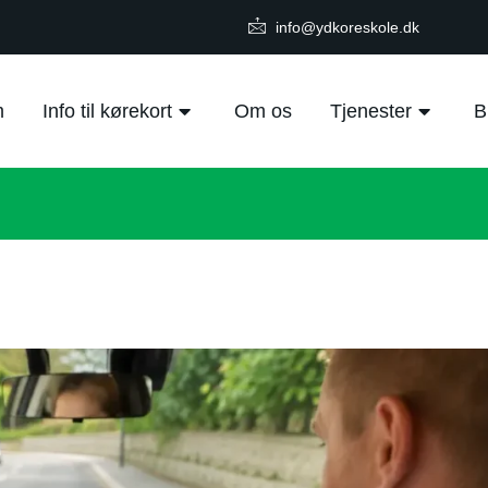
info@ydkoreskole.dk
m
Info til kørekort
Om os
Tjenester
B