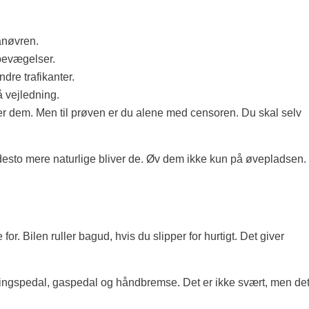
anøvren.
 bevægelser.
dre trafikanter.
 vejledning.
der dem. Men til prøven er du alene med censoren. Du skal selv
, desto mere naturlige bliver de. Øv dem ikke kun på øvepladsen.
or. Bilen ruller bagud, hvis du slipper for hurtigt. Det giver
lingspedal, gaspedal og håndbremse. Det er ikke svært, men de