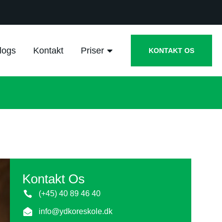
logs
Kontakt
Priser
KONTAKT OS
Kontakt Os
(+45) 40 89 46 40
info@ydkoreskole.dk