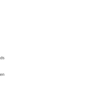
ads
 en