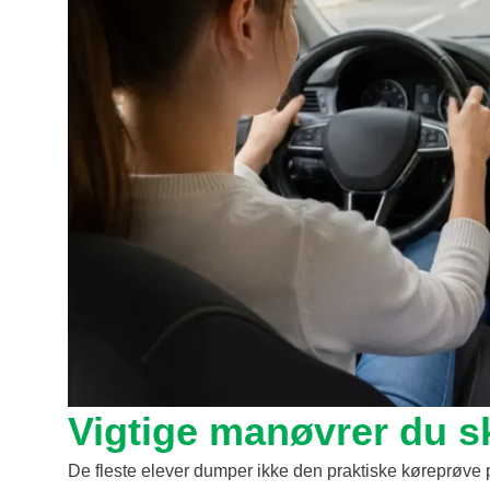
Vigtige manøvrer du s
De fleste elever dumper ikke den praktiske køreprøve p