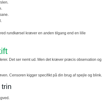
slen.
e.
bane.
l.
 bred rundkørsel kræver en anden tilgang end en lille
ft
rer. Det ser nemt ud. Men det kræver præcis observation og
røven. Censoren kigger specifikt på din brug af spejle og blink.
trin
bagved.