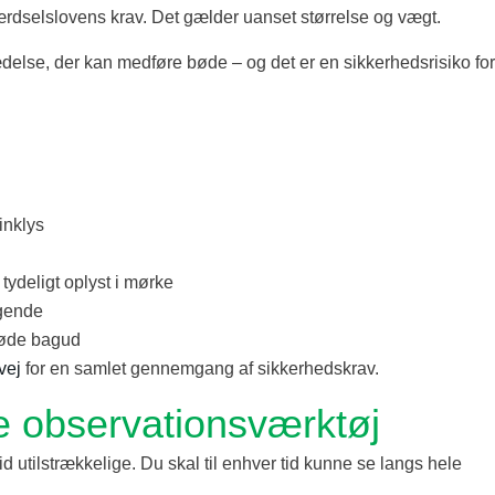
 færdselslovens krav. Det gælder uanset størrelse og vægt.
rædelse, der kan medføre bøde – og det er en sikkerhedsrisiko for
inklys
deligt oplyst i mørke
agende
 røde bagud
vej
for en samlet gennemgang af sikkerhedskrav.
ste observationsværktøj
d utilstrækkelige. Du skal til enhver tid kunne se langs hele