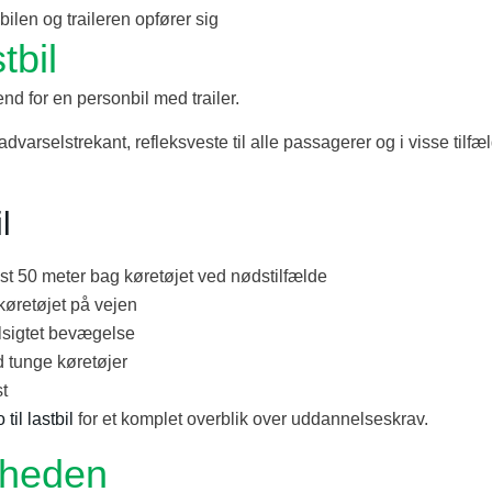
len og traileren opfører sig
tbil
end for en personbil med trailer.
varselstrekant, refleksveste til alle passagerer og i visse tilfæ
l
dst 50 meter bag køretøjet ved nødstilfælde
 køretøjet på vejen
tilsigtet bevægelse
d tunge køretøjer
t
o til lastbil
for et komplet overblik over uddannelseskrav.
igheden