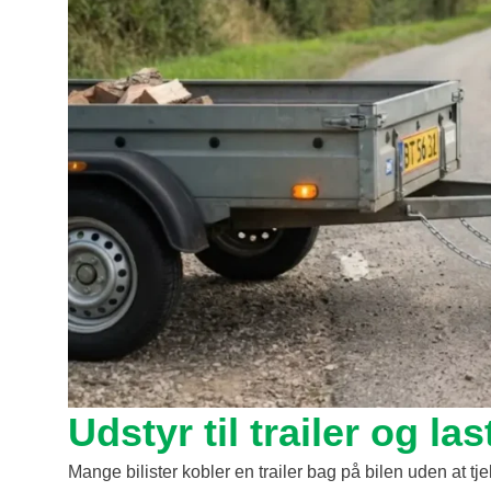
Udstyr til trailer og la
Mange bilister kobler en trailer bag på bilen uden at tjek