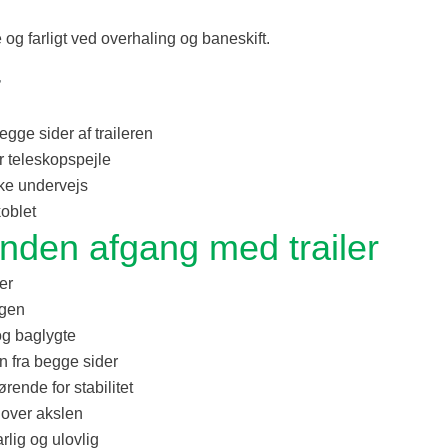
 og farligt ved overhaling og baneskift.
r
gge sider af traileren
r teleskopspejle
kke undervejs
koblet
e inden afgang med trailer
er
ngen
 og baglygte
en fra begge sider
rende for stabilitet
 over akslen
rlig og ulovlig