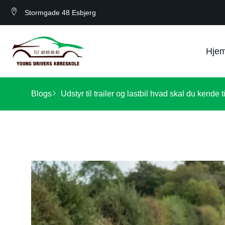
Stormgade 48 Esbjerg
Hje
Blogs
Udstyr til trailer og lastbil hvad skal du kende t