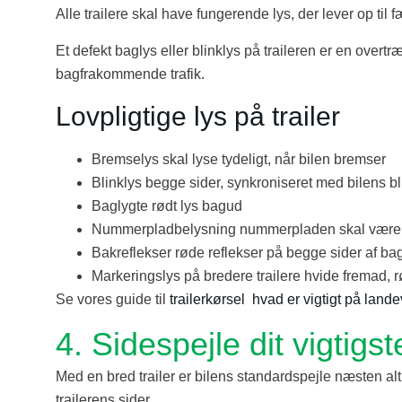
Alle trailere skal have fungerende lys, der lever op til
Et defekt baglys eller blinklys på traileren er en overt
bagfrakommende trafik.
Lovpligtige lys på trailer
Bremselys skal lyse tydeligt, når bilen bremser
Blinklys begge sider, synkroniseret med bilens bl
Baglygte rødt lys bagud
Nummerpladbelysning nummerpladen skal være ty
Bakreflekser røde reflekser på begge sider af b
Markeringslys på bredere trailere hvide fremad,
Se vores guide til
trailerkørsel hvad er vigtigt på lande
4. Sidespejle dit vigtig
Med en bred trailer er bilens standardspejle næsten alti
trailerens sider.