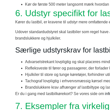
Kør de første 500 meter langsomt mærk hvordan bi
6. Udstyr specifikt for las
Kører du lastbil, er kravene til udstyr mere omfattende 
Udover standardudstyret skal lastbiler som regel have ad
brandslukkere og hjulkiler.
Særlige udstyrskrav for lastbi
Advarselstrekant lovpligtig og skal placeres min
Refleksveste til fører og passagerer, der forlader
Hjulkiler til store og tunge køretøjer, forhindrer u
Tachograf lovpligtig i erhvervsmæssig kørsel me
Brandslukkere krav afhænger af lastbiltype og las
Er du i gang med lastbilkørekort? Se vores side om
inf
7. Eksempler fra virkel