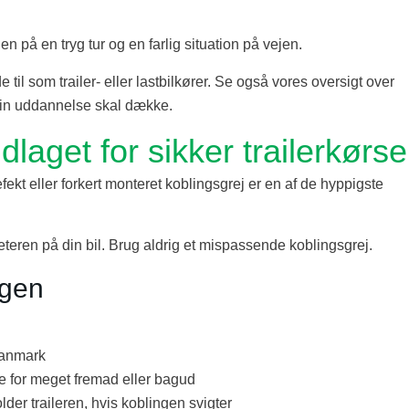
len på en tryg tur og en farlig situation på vejen.
 til som trailer- eller lastbilkører. Se også vores oversigt over
 din uddannelse skal dække.
laget for sikker trailerkørse
defekt eller forkert monteret koblingsgrej er en af de hyppigste
teren på din bil. Brug aldrig et mispassende koblingsgrej.
ngen
Danmark
e for meget fremad eller bagud
der traileren, hvis koblingen svigter