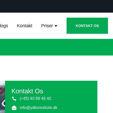
logs
Kontakt
Priser
KONTAKT OS
Kontakt Os
(+45) 40 89 46 40
info@ydkoreskole.dk