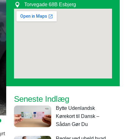
Torvegade 68B Esbjerg
Seneste Indlæg
Bytte Udenlandsk
Kørekort til Dansk –
?
Sådan Gør Du
yrt
Regler ved uheld hvad