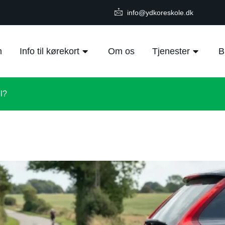
info@ydkoreskole.dk
m
Info til kørekort
Om os
Tjenester
B
il?