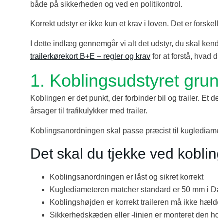
både på sikkerheden og ved en politikontrol.
Korrekt udstyr er ikke kun et krav i loven. Det er forskel
I dette indlæg gennemgår vi alt det udstyr, du skal kende
trailerkørekort B+E – regler og krav
for at forstå, hvad
1. Koblingsudstyret grund
Koblingen er det punkt, der forbinder bil og trailer. Et 
årsager til trafikulykker med trailer.
Koblingsanordningen skal passe præcist til kuglediame
Det skal du tjekke ved kobli
Koblingsanordningen er låst og sikret korrekt
Kuglediameteren matcher standard er 50 mm i 
Koblingshøjden er korrekt traileren må ikke hæld
Sikkerhedskæden eller -linjen er monteret den hol