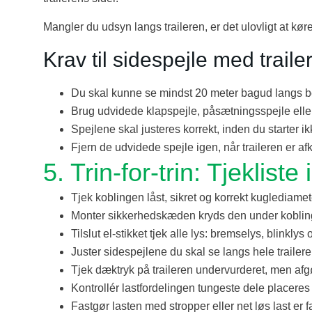
Mangler du udsyn langs traileren, er det ulovligt at køre
Krav til sidespejle med traile
Du skal kunne se mindst 20 meter bagud langs be
Brug udvidede klapspejle, påsætningsspejle elle
Spejlene skal justeres korrekt, inden du starter i
Fjern de udvidede spejle igen, når traileren er af
5. Trin-for-trin: Tjeklist
Tjek koblingen låst, sikret og korrekt kuglediamet
Monter sikkerhedskæden kryds den under kobli
Tilslut el-stikket tjek alle lys: bremselys, blinklys
Juster sidespejlene du skal se langs hele trailer
Tjek dæktryk på traileren undervurderet, men afgø
Kontrollér lastfordelingen tungeste dele placeres
Fastgør lasten med stropper eller net løs last er fa