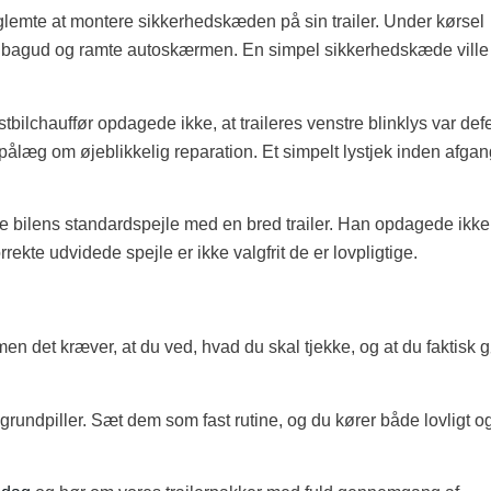
 glemte at montere sikkerhedskæden på sin trailer. Under kørsel
ed bagud og ramte autoskærmen. En simpel sikkerhedskæde ville
stbilchauffør opdagede ikke, at traileres venstre blinklys var defe
 pålæg om øjeblikkelig reparation. Et simpelt lystjek inden afga
gte bilens standardspejle med en bred trailer. Han opdagede ikke
rrekte udvidede spejle er ikke valgfrit de er lovpligtige.
– men det kræver, at du ved, hvad du skal tjekke, og at du faktisk 
 grundpiller. Sæt dem som fast rutine, og du kører både lovligt o