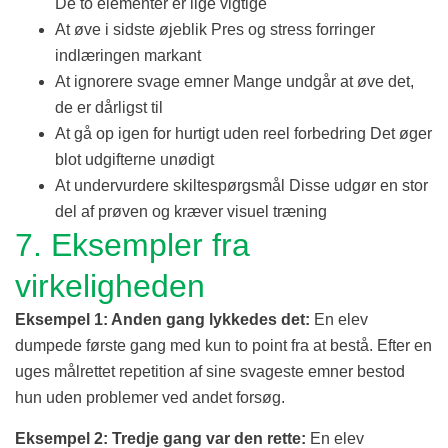
De to elementer er lige vigtige
At øve i sidste øjeblik Pres og stress forringer
indlæringen markant
At ignorere svage emner Mange undgår at øve det,
de er dårligst til
At gå op igen for hurtigt uden reel forbedring Det øger
blot udgifterne unødigt
At undervurdere skiltespørgsmål Disse udgør en stor
del af prøven og kræver visuel træning
7. Eksempler fra
virkeligheden
Eksempel 1: Anden gang lykkedes det:
En elev
dumpede første gang med kun to point fra at bestå. Efter en
uges målrettet repetition af sine svageste emner bestod
hun uden problemer ved andet forsøg.
Eksempel 2: Tredje gang var den rette:
En elev