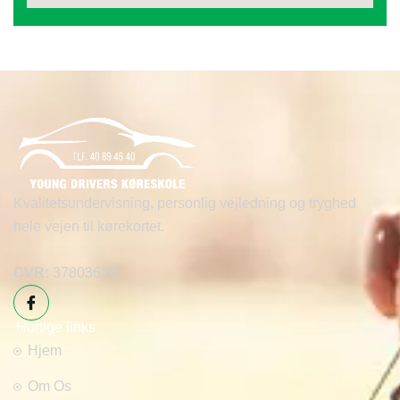
Kvalitetsundervisning, personlig vejledning og tryghed
hele vejen til kørekortet.
CVR:
37803626
Hurtige links
Hjem
Om Os