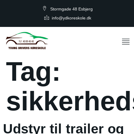
Stormgade 48 Esbjerg
info@ydkoreskole.dk
Tag:
sikkerhe
Udstyr til trailer og