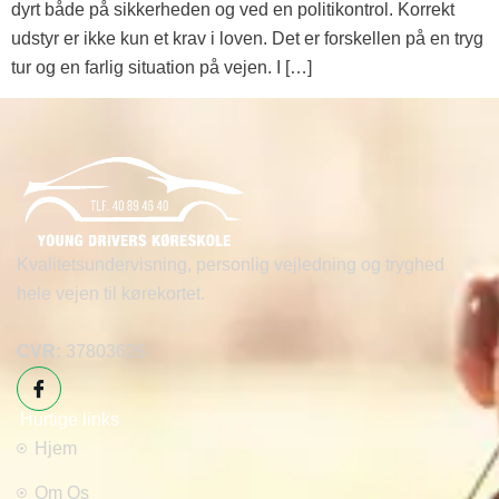
dyrt både på sikkerheden og ved en politikontrol. Korrekt
udstyr er ikke kun et krav i loven. Det er forskellen på en tryg
tur og en farlig situation på vejen. I […]
Kvalitetsundervisning, personlig vejledning og tryghed
hele vejen til kørekortet.
CVR:
37803626
Hurtige links
Hjem
Om Os