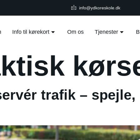
info@ydkoreskole.dk
m
Info til kørekort
Om os
Tjenester
B
ktisk kørs
servér trafik – spejle