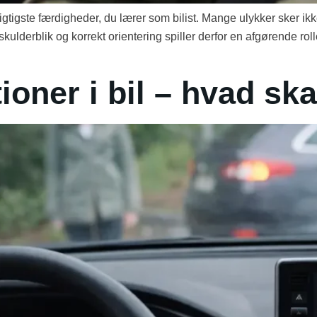
igtigste færdigheder, du lærer som bilist. Mange ulykker sker ikk
kulderblik og korrekt orientering spiller derfor en afgørende rolle
oner i bil – hvad sk