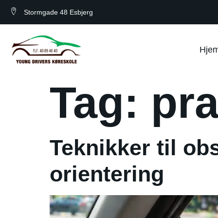
Stormgade 48 Esbjerg
Hje
Tag:
pra
Teknikker til ob
orientering