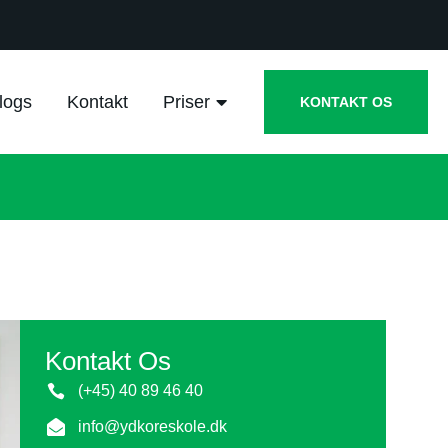
logs
Kontakt
Priser
KONTAKT OS
Kontakt Os
(+45) 40 89 46 40
info@ydkoreskole.dk