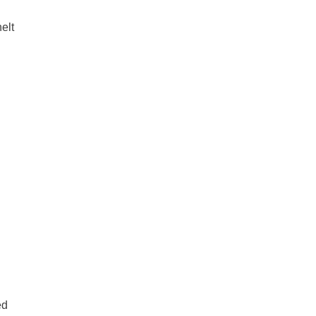
elt
ed