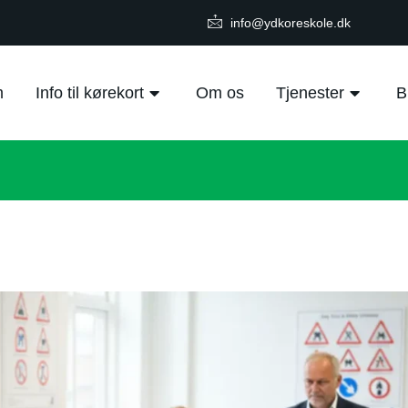
info@ydkoreskole.dk
m
Info til kørekort
Om os
Tjenester
B