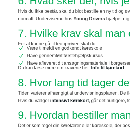
6. Hvad sker der, hvis j
Hvis du ikke består, skal du blot bestille en ny tid og 
normalt. Underviserne hos
Young Drivers
hjælper dig
7. Hvilke krav skal man 
For at kunne gå til teoriprøven skal du:
Være tilmeldt en godkendt køreskole
Have gennemført førstehjælpskursus
Have afleveret dit ansøgningsmateriale i borgerse
Du kan læse mere om kravene her:
Info til kørekort
.
8. Hvor lang tid tager de
Tiden varierer afhængigt af undervisningsplanen. De fle
Hvis du vælger
intensivt kørekort
, går det hurtigere, f
9. Hvordan bestiller man 
Det er som regel din kørelærer eller køreskole, der best