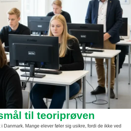
smål til teoriprøven
t i Danmark. Mange elever føler sig usikre, fordi de ikke ved