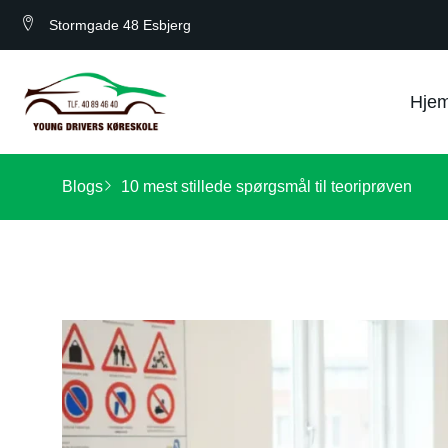
Stormgade 48 Esbjerg
Hje
Blogs
10 mest stillede spørgsmål til teoriprøven