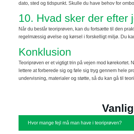
dato, sted og tidspunkt. Skulle du have behov for omb
10. Hvad sker der efter 
Når du består teoriprøven, kan du fortsætte til den prak
regelmæssig øvelse og kørsel i forskelligt miljø. Du k
Konklusion
Teoriprøven er et vigtigt trin på vejen mod kørekortet.
lettere at forberede sig og føle sig tryg gennem hele 
undervisning, materialer og støtte, så du kan gå til teor
Vanli
Hvor mange fejl må man have i teoriprøven?