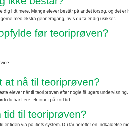
eg ikke består?
øve dig lidt mere. Mange elever består på andet forsøg, og det er h
 gerne med ekstra gennemgang, hvis du føler dig usikker.
opfylde før teoriprøven?
rvice
t at nå til teoriprøven?
ste elever når til teoriprøven efter nogle få ugers undervisning.
ordi du har flere lektioner på kort tid.
tid til teoriprøven?
iller tiden via politiets system. Du får herefter en indkaldelse m