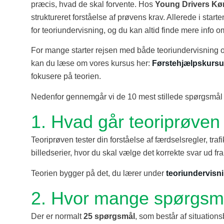
præcis, hvad de skal forvente. Hos
Young Drivers Kø
struktureret forståelse af prøvens krav. Allerede i start
for teoriundervisning, og du kan altid finde mere info
For mange starter rejsen med både teoriundervisning o
kan du læse om vores kursus her:
Førstehjælpskursus
fokusere på teorien.
Nedenfor gennemgår vi de 10 mest stillede spørgsmål om
1. Hvad går teoriprøven
Teoriprøven tester din forståelse af færdselsregler, traf
billedserier, hvor du skal vælge det korrekte svar ud fra 
Teorien bygger på det, du lærer under
teoriundervisn
2. Hvor mange spørgsmål
Der er normalt
25 spørgsmål
, som består af situationsb