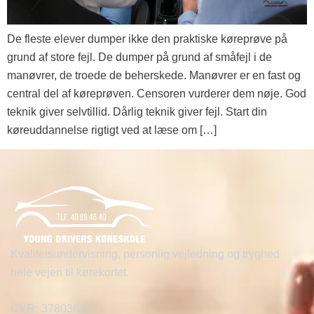
De fleste elever dumper ikke den praktiske køreprøve på
grund af store fejl. De dumper på grund af småfejl i de
manøvrer, de troede de beherskede. Manøvrer er en fast og
central del af køreprøven. Censoren vurderer dem nøje. God
teknik giver selvtillid. Dårlig teknik giver fejl. Start din
køreuddannelse rigtigt ved at læse om […]
Kvalitetsundervisning, personlig vejledning og tryghed
hele vejen til kørekortet.
CVR:
37803626