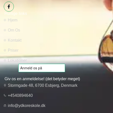
Hurtige links
Hjem
Om Os
Kontakt
Priser
Lokationer
Giv os en anmeldelse! (det betyder meget)
Stormgade 48, 6700 Esbjerg, Denmark
+4540894640
info@ydkoreskole.dk