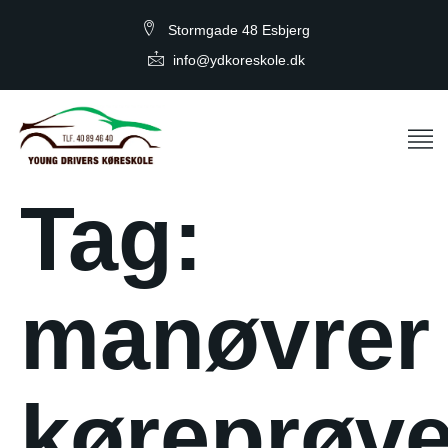
Stormgade 48 Esbjerg
info@ydkoreskole.dk
Tag:
manøvrer
køreprøv