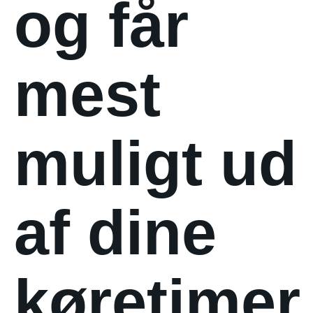
og får
mest
muligt ud
af dine
køretimer