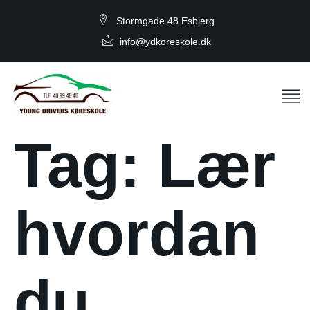
Stormgade 48 Esbjerg
info@ydkoreskole.dk
Tag:
Lær
hvordan
du