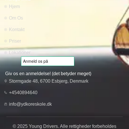
Hjem
Om Os
Kontakt
Priser
Lokationer
Giv os en anmeldelse! (det betyder meget)
Stormgade 48, 6700 Esbjerg, Denmark
+4540894640
info@ydkoreskole.dk
© 2025 Young Drivers. Alle rettigheder forbeholdes