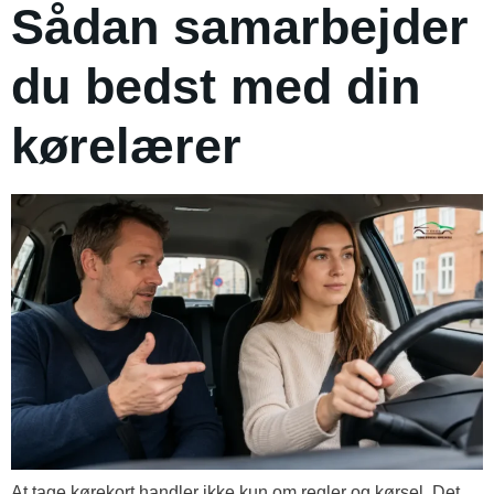
Sådan samarbejder
du bedst med din
kørelærer
At tage kørekort handler ikke kun om regler og kørsel. Det