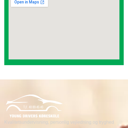
Kvalitetsundervisning, personlig vejledning og tryghed