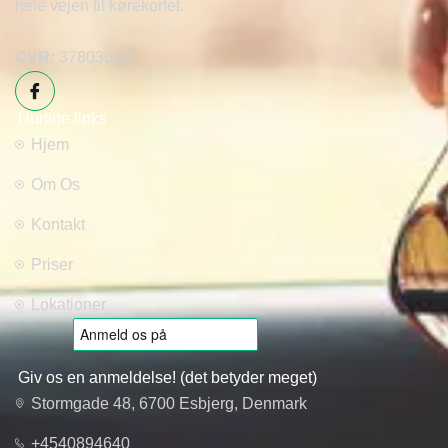
hele vejen til kørekortet.
CVR:
37803626
Hurtige links
Hjem
Om Os
Kontakt
Priser
Lokationer
Giv os en anmeldelse! (det betyder meget)
Stormgade 48, 6700 Esbjerg, Denmark
+4540894640