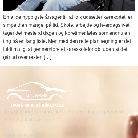
En af de hyppigste årsager til, at folk udsætter kørekortet, er
simpelthen mangel på tid. Skole, arbejde og hverdagslivet
tager det meste af dagen og køretimer føles som endnu en
ting på en lang liste. Men med den rette planlægning er det
fuldt muligt at gennemføre et køreskoleforløb, uden at det
går ud over resten […]
Kvalitetsundervisning, personlig vejledning og tryghed
hele vejen til kørekortet.
CVR:
37803626