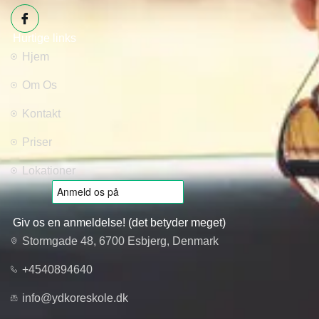
Hurtige links
Hjem
Om Os
Kontakt
Priser
Lokationer
Giv os en anmeldelse! (det betyder meget)
Stormgade 48, 6700 Esbjerg, Denmark
+4540894640
info@ydkoreskole.dk