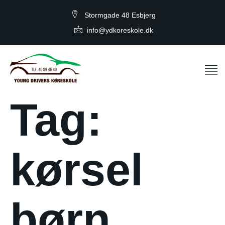
Stormgade 48 Esbjerg
info@ydkoreskole.dk
Tag:
kørsel
børn