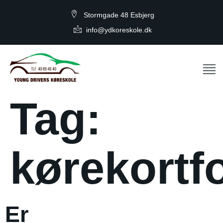
Stormgade 48 Esbjerg
info@ydkoreskole.dk
Tag:
kørekortf
Er