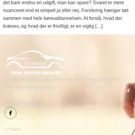
det bare endnu en udgift, man kan spare? Svaret er mere
nuanceret end et simpelt ja eller nej. Forsikring hænger tæt
sammen med hele køreuddannelsen. At forstå, hvad der
kræves, og hvad der er frivilligt, er en vigtig […]
Kvalitetsundervisning, personlig vejledning og tryghed
hele vejen til kørekortet.
CVR:
37803626
Hurtige links
Hjem