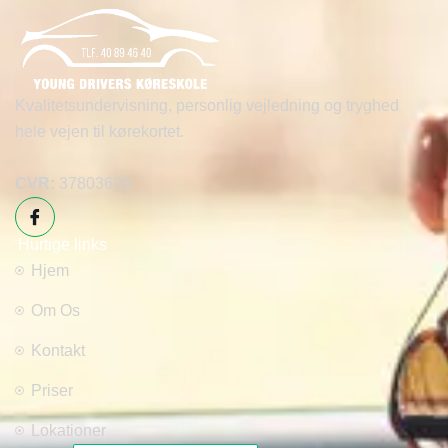
Kvalitetsundervisning, personlig vejledning og tryghed
hele vejen til kørekortet.
CVR:
37803626
Hurtige links
Hjem
Om Os
Kontakt
Priser
Lokationer