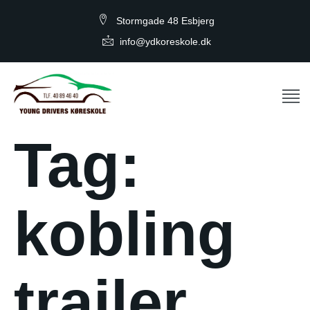
Stormgade 48 Esbjerg
info@ydkoreskole.dk
Tag:
kobling
trailer