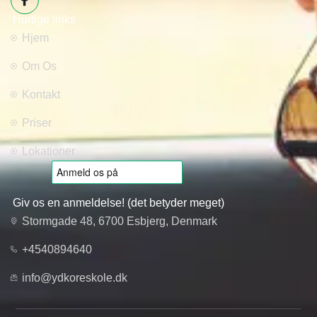
Hurtige links
Hjem
Om Os
Kontakt
Priser
Lokationer
Giv os en anmeldelse! (det betyder meget)
Stormgade 48, 6700 Esbjerg, Denmark
+4540894640
info@ydkoreskole.dk