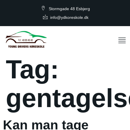
Stormgade 48 Esbjerg
info@ydkoreskole.dk
Tag:
gentagel
Kan man tage