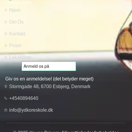
Hurtige links
Hjem
Om Os
Kontakt
Priser
Lokationer
Giv os en anmeldelse! (det betyder meget)
Stormgade 48, 6700 Esbjerg, Denmark
+4540894640
info@ydkoreskole.dk