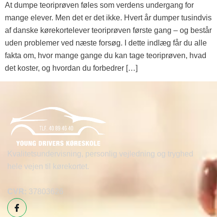
At dumpe teoriprøven føles som verdens undergang for
mange elever. Men det er det ikke. Hvert år dumper tusindvis
af danske kørekortelever teoriprøven første gang – og består
uden problemer ved næste forsøg. I dette indlæg får du alle
fakta om, hvor mange gange du kan tage teoriprøven, hvad
det koster, og hvordan du forbedrer […]
Kvalitetsundervisning, personlig vejledning og tryghed
hele vejen til kørekortet.
CVR:
37803626