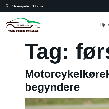
Stormgade 48 Esbjerg
Hje
Tag:
før
Motorcykelkørek
begyndere