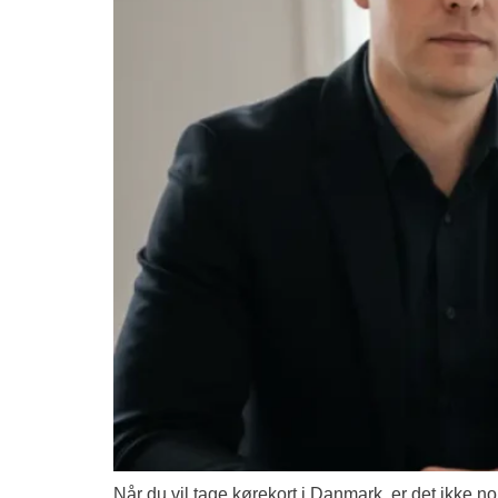
Når du vil tage kørekort i Danmark, er det ikke n