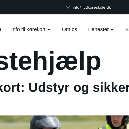
info@ydkoreskole.dk
m
Info til kørekort
Om os
Tjenester
B
stehjælp
ort: Udstyr og sikke