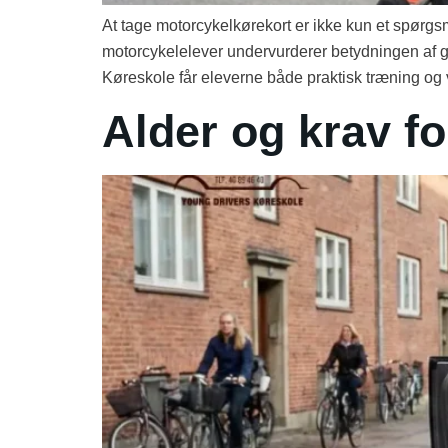
At tage motorcykelkørekort er ikke kun et spørgs
motorcykelelever undervurderer betydningen af go
Køreskole får eleverne både praktisk træning og 
Alder og krav fo