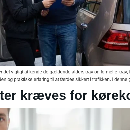
r det vigtigt at kende de gældende alderskrav og formelle krav, fø
og praktiske erfaring til at færdes sikkert i trafikken. I denne g
ter kræves for kørek