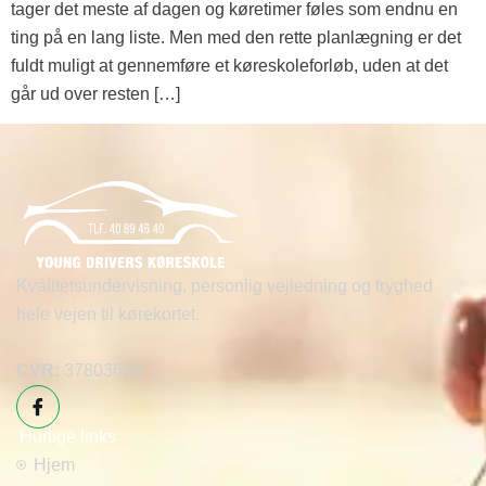
tager det meste af dagen og køretimer føles som endnu en
ting på en lang liste. Men med den rette planlægning er det
fuldt muligt at gennemføre et køreskoleforløb, uden at det
går ud over resten […]
Kvalitetsundervisning, personlig vejledning og tryghed
hele vejen til kørekortet.
CVR:
37803626
Hurtige links
Hjem