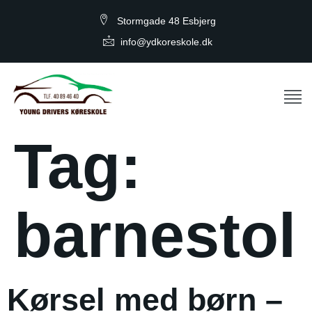
Stormgade 48 Esbjerg
info@ydkoreskole.dk
Tag:
barnestol
Kørsel med børn –