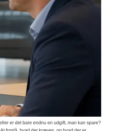
eller er det bare endnu en udgift, man kan spare?
t forstå, hvad der kræves, og hvad der er