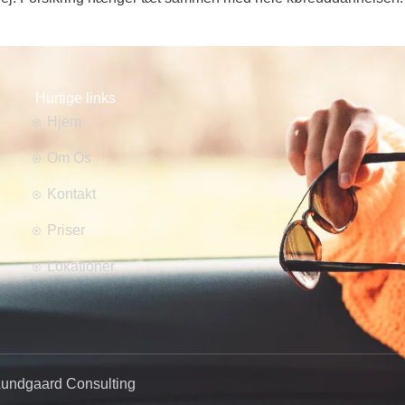
Hurtige links
Hjem
Om Os
Kontakt
Priser
Lokationer
Lundgaard Consulting