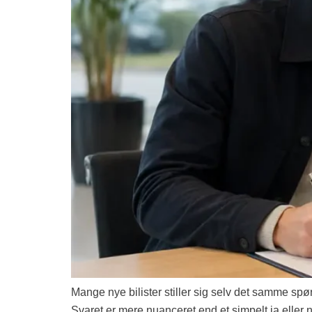
Mange nye bilister stiller sig selv det samme sp
Svaret er mere nuanceret end et simpelt ja elle