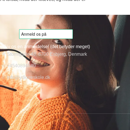
Giv os en anmeldelse! (det betyder meget)
Stormgade 48, 6700 Esbjerg, Denmark
+4540894640
info@ydkoreskole.dk