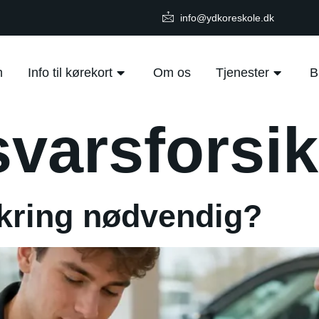
info@ydkoreskole.dk
m
Info til kørekort
Om os
Tjenester
B
varsforsik
ikring nødvendig?