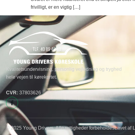
frivilligt, er en vigtig […]
Kvalitetsundervisning, personlig vejledning og tryghed
hele vejen til kørekortet.
CVR:
37803626
© 2025 Young Drivers. Alle rettigheder forbeholdes
Lavet af 