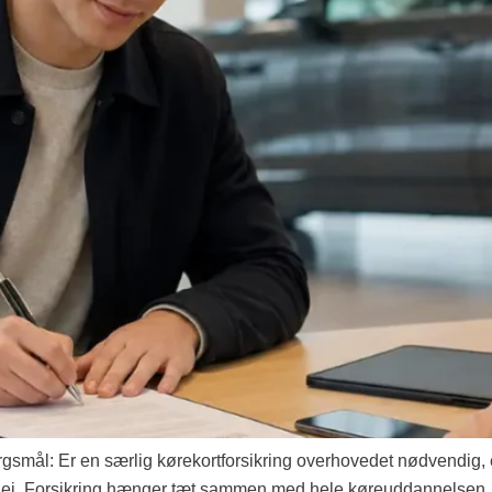
ørgsmål: Er en særlig kørekortforsikring overhovedet nødvendig, 
r nej. Forsikring hænger tæt sammen med hele køreuddannelsen. A