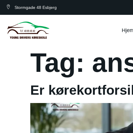
Stormgade 48 Esbjerg
Hje
Tag:
ans
Er kørekortfors