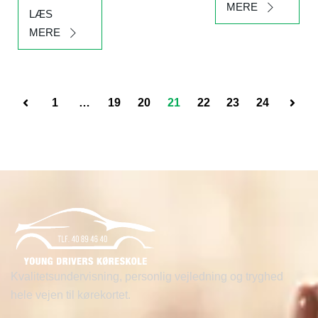
MERE
LÆS
MERE
1
…
19
20
21
22
23
24
Kvalitetsundervisning, personlig vejledning og tryghed
hele vejen til kørekortet.