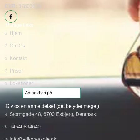
CVR:
37803626
Hurtige links
Hjem
Om Os
Kontakt
Priser
Lokationer
Giv os en anmeldelse! (det betyder meget)
Stormgade 48, 6700 Esbjerg, Denmark
+4540894640
info@ydkoreskole.dk