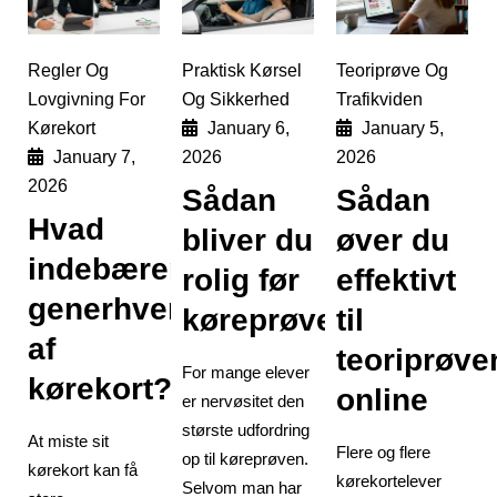
Regler Og
Praktisk Kørsel
Teoriprøve Og
Lovgivning For
Og Sikkerhed
Trafikviden
Kørekort
January 6,
January 5,
January 7,
2026
2026
2026
Sådan
Sådan
Hvad
bliver du
øver du
indebærer
rolig før
effektivt
generhvervelse
køreprøven
til
af
teoriprøve
For mange elever
kørekort?
online
er nervøsitet den
største udfordring
At miste sit
Flere og flere
op til køreprøven.
kørekort kan få
kørekortelever
Selvom man har