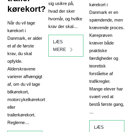
sig usikre på,
kørekort i
kørekort?
hvad der sker
Danmark er en
hvornår, og hvilke
spændende, men
Når du vil tage
krav der skal…
krævende proces.
kørekort i
Køreprøven
Danmark, er alder
LÆS
kræver både
et af de første
MERE
praktiske
krav, du skal
færdigheder og
opfylde.
teoretisk
Alderskravene
forståelse af
varierer afhængigt
trafikregler.
af, om du vil tage
Mange elever har
bilkørekort,
svært ved at
motorcykelkørekort
bestå første gang,
eller
…
trailerkørekort.
Reglerne…
LÆS