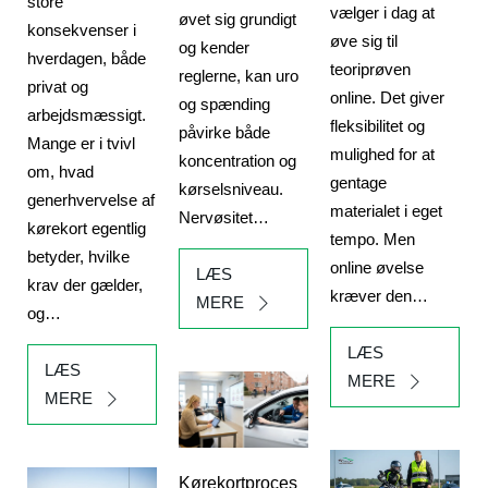
store
vælger i dag at
øvet sig grundigt
konsekvenser i
øve sig til
og kender
hverdagen, både
teoriprøven
reglerne, kan uro
privat og
online. Det giver
og spænding
arbejdsmæssigt.
fleksibilitet og
påvirke både
Mange er i tvivl
mulighed for at
koncentration og
om, hvad
gentage
kørselsniveau.
generhvervelse af
materialet i eget
Nervøsitet…
kørekort egentlig
tempo. Men
betyder, hvilke
online øvelse
LÆS
krav der gælder,
kræver den…
MERE
og…
LÆS
LÆS
MERE
MERE
Kørekortproces