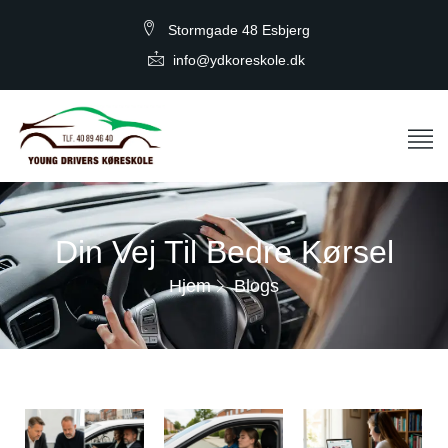
Stormgade 48 Esbjerg
info@ydkoreskole.dk
Din Vej Til Bedre Kørsel
Hjem
Blogs