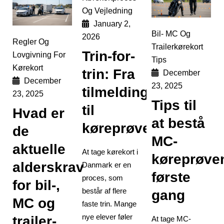
Og Vejledning
January 2,
Bil- MC Og
2026
Regler Og
Trailerkørekort
Trin-for-
Lovgivning For
Tips
Kørekort
trin: Fra
December
December
23, 2025
tilmelding
23, 2025
Tips til
til
Hvad er
at bestå
køreprøve
de
MC-
aktuelle
At tage kørekort i
køreprøve
alderskrav
Danmark er en
første
proces, som
for bil-,
består af flere
gang
MC og
faste trin. Mange
nye elever føler
trailer-
At tage MC-