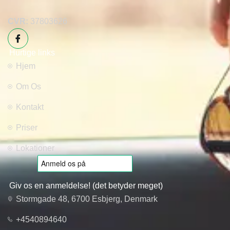
CVR:
37803626
Hurtige links
Hjem
Om Os
Kontakt
Priser
Lokationer
Giv os en anmeldelse! (det betyder meget)
Stormgade 48, 6700 Esbjerg, Denmark
+4540894640