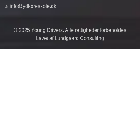
info@ydkoreskole.dk
© 2025 Young Drivers. Alle rettigheder forbeholdes
Lavet af Lundgaard Consulting