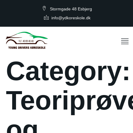
Stormgade 48 Esbjerg
info@ydkoreskole.dk
Category:
Teoriprøv
og