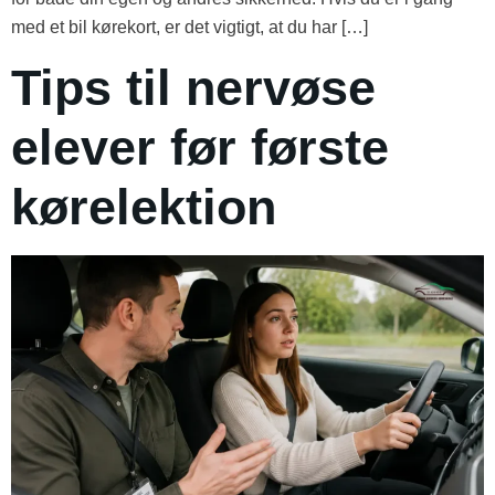
med et bil kørekort, er det vigtigt, at du har […]
Tips til nervøse
elever før første
kørelektion