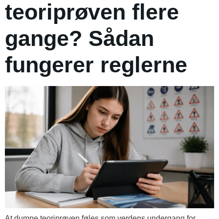
teoriprøven flere
gange? Sådan
fungerer reglerne
At dumpe teoriprøven føles som verdens undergang for