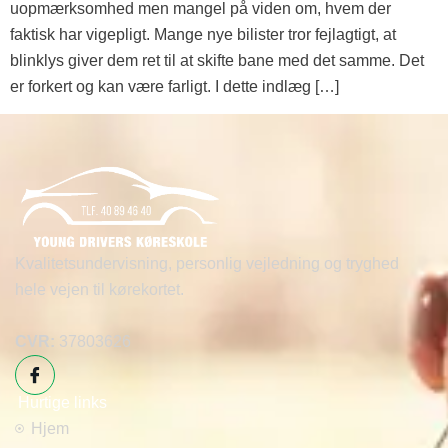
uopmærksomhed men mangel på viden om, hvem der
faktisk har vigepligt. Mange nye bilister tror fejlagtigt, at
blinklys giver dem ret til at skifte bane med det samme. Det
er forkert og kan være farligt. I dette indlæg […]
Kvalitetsundervisning, personlig vejledning og tryghed
hele vejen til kørekortet.
CVR:
37803626
Hurtige links
Hjem