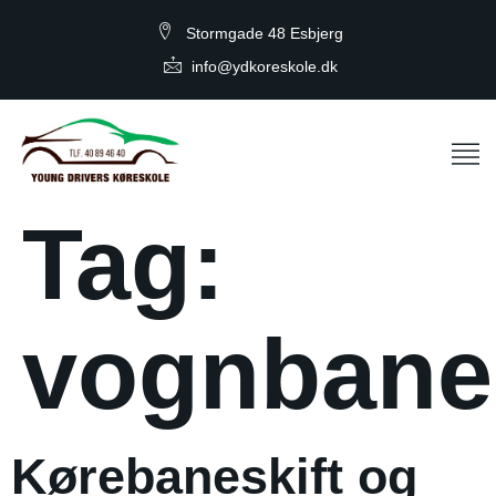
Stormgade 48 Esbjerg
info@ydkoreskole.dk
Tag:
vognbanes
Kørebaneskift og