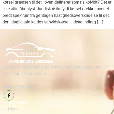
kørsel grænsen til det, loven definerer som risikofyldt? Det er
ikke altid åbenlyst. Juridisk risikofyldt kørsel dækker over et
bredt spektrum fra gentagen hastighedsoverskridelse til det,
der i daglig tale kaldes vanvidskørsel. I dette indlæg […]
Kvalitetsundervisning, personlig vejledning og tryghed
hele vejen til kørekortet.
CVR:
37803626
Hurtige links
Hjem