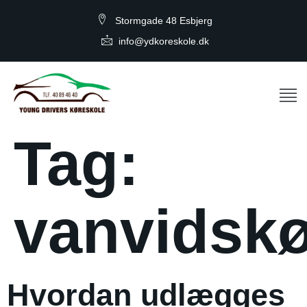
Stormgade 48 Esbjerg
info@ydkoreskole.dk
Tag:
vanvidskø
Hvordan udlægges