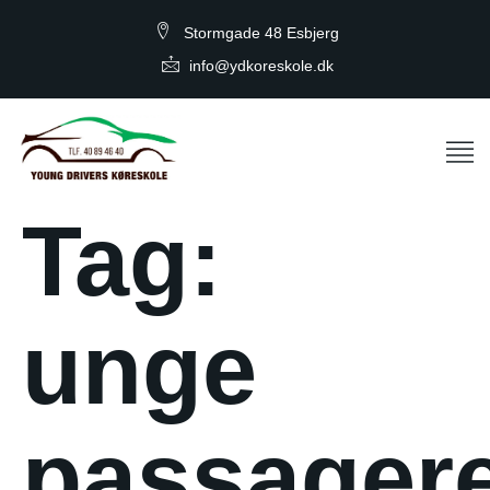
Stormgade 48 Esbjerg
info@ydkoreskole.dk
Tag:
unge
passager