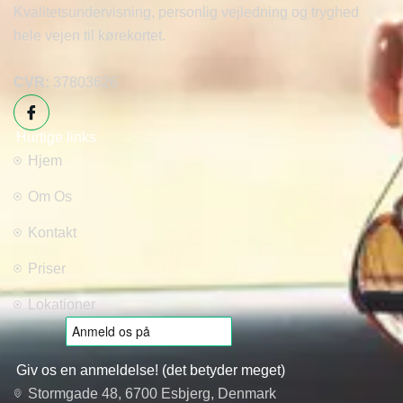
Kvalitetsundervisning, personlig vejledning og tryghed
hele vejen til kørekortet.
CVR:
37803626
Hurtige links
Hjem
Om Os
Kontakt
Priser
Lokationer
Giv os en anmeldelse! (det betyder meget)
Stormgade 48, 6700 Esbjerg, Denmark