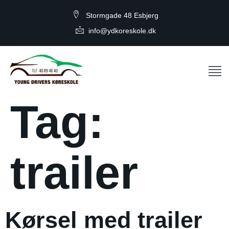
Stormgade 48 Esbjerg
info@ydkoreskole.dk
Tag:
trailer
Kørsel med trailer