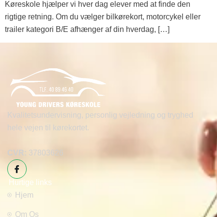
Køreskole hjælper vi hver dag elever med at finde den
rigtige retning. Om du vælger bilkørekort, motorcykel eller
trailer kategori B/E afhænger af din hverdag, […]
Kvalitetsundervisning, personlig vejledning og tryghed
hele vejen til kørekortet.
CVR:
37803626
Hurtige links
Hjem
Om Os