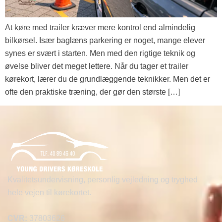
At køre med trailer kræver mere kontrol end almindelig
bilkørsel. Især baglæns parkering er noget, mange elever
synes er svært i starten. Men med den rigtige teknik og
øvelse bliver det meget lettere. Når du tager et trailer
kørekort, lærer du de grundlæggende teknikker. Men det er
ofte den praktiske træning, der gør den største […]
Kvalitetsundervisning, personlig vejledning og tryghed
hele vejen til kørekortet.
CVR:
37803626