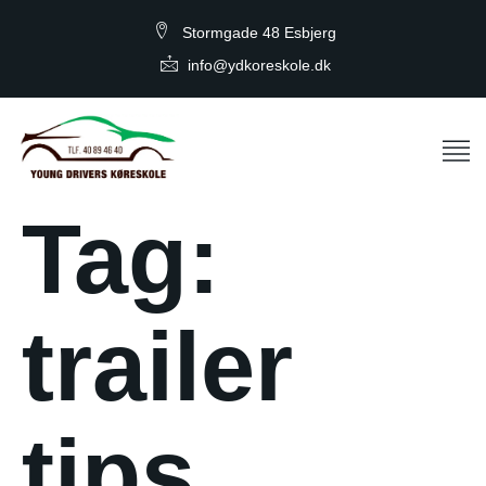
Stormgade 48 Esbjerg
info@ydkoreskole.dk
Tag:
trailer
tips