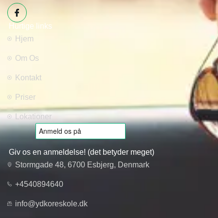
Hurtige links
Hjem
Om Os
Kontakt
Priser
Lokationer
Giv os en anmeldelse! (det betyder meget)
Stormgade 48, 6700 Esbjerg, Denmark
+4540894640
info@ydkoreskole.dk