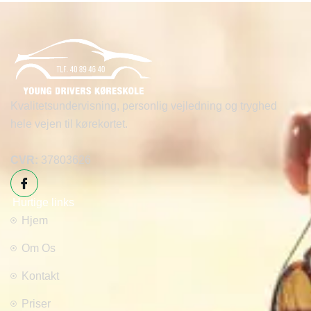
Kvalitetsundervisning, personlig vejledning og tryghed
hele vejen til kørekortet.
CVR:
37803626
Hurtige links
Hjem
Om Os
Kontakt
Priser