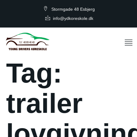
Stormgade 48 Esbjerg
info@ydkoreskole.dk
Tag:
trailer
lovgivnin