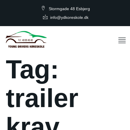
Stormgade 48 Esbjerg
info@ydkoreskole.dk
Tag:
trailer
krav