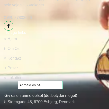
hele vejen til kørekortet.
CVR:
37803626
Hurtige links
Hjem
Om Os
Kontakt
Priser
Lokationer
Giv os en anmeldelse! (det betyder meget)
Stormgade 48, 6700 Esbjerg, Denmark