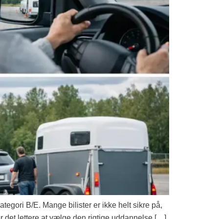
tegori B/E. Mange bilister er ikke helt sikre på,
ver det lettere at vælge den rigtige uddannelse […]