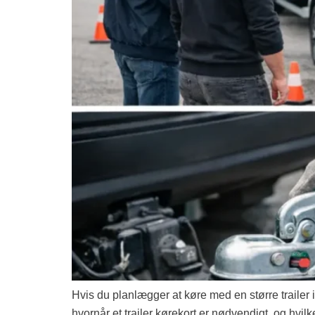
Hvis du planlægger at køre med en større trailer i
hvornår et trailer kørekort er nødvendigt, og hvilk