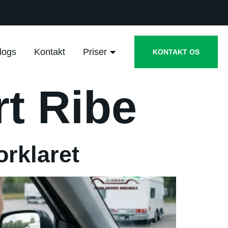
logs
Kontakt
Priser
KONTAKT OS
rt Ribe
orklaret