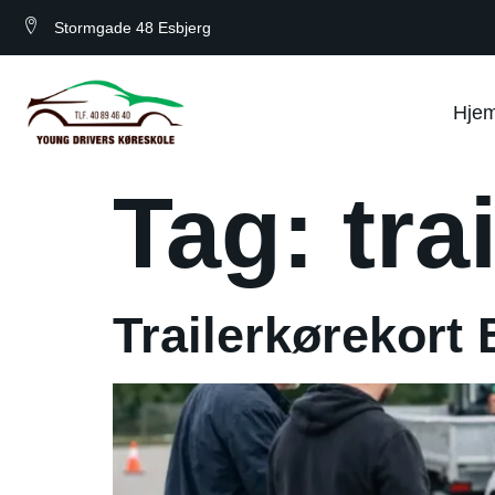
Stormgade 48 Esbjerg
Hje
Tag:
tra
Trailerkørekort 