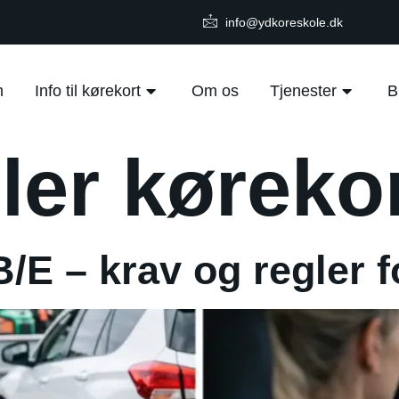
info@ydkoreskole.dk
m
Info til kørekort
Om os
Tjenester
B
iler køreko
B/E – krav og regler f