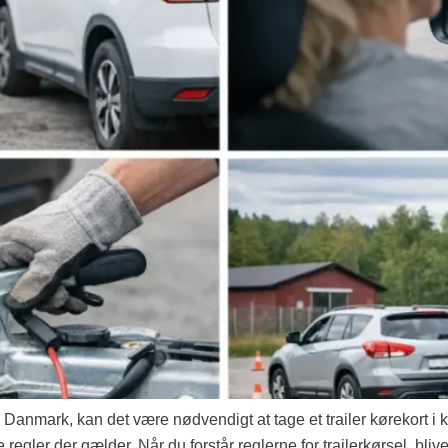
 Danmark, kan det være nødvendigt at tage et trailer kørekort i ka
e regler der gælder. Når du forstår reglerne for trailerkørsel, bli