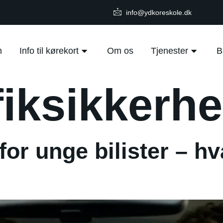
info@ydkoreskole.dk
m
Info til kørekort
Om os
Tjenester
B
fiksikkerh
for unge bilister – h