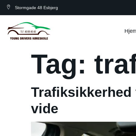
Stormgade 48 Esbjerg
Hje
Tag:
tra
Trafiksikkerhed 
vide