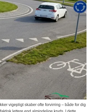
ker vigepligt skaber ofte forvirring – både for dig
aktisk lettere end almindelige kryds. I dette