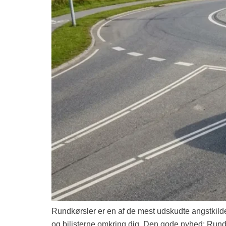
Rundkørsler er en af de mest udskudte angstkilder 
og bilisterne omkring dig. Den gode nyhed: Rundkør