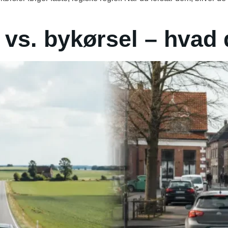
d‐ vs. bykørsel – hvad