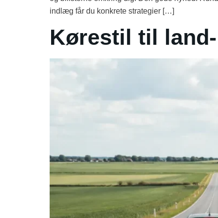
indlæg får du konkrete strategier […]
Kørestil til lan