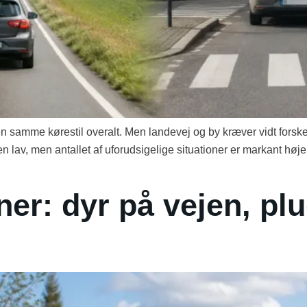
r den samme kørestil overalt. Men landevej og by kræver vidt fors
 lav, men antallet af uforudsigelige situationer er markant højer
ner: dyr på vejen, pl