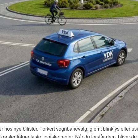
hos nye bilister. Forkert vognbanevalg, glemt blinklys eller usik
sler følger faste, logiske regler. Når du forstår dem, bliver de f