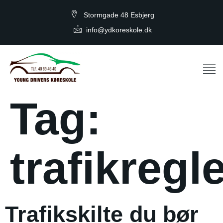
Stormgade 48 Esbjerg
info@ydkoreskole.dk
Tag:
trafikregl
Trafikskilte du bør