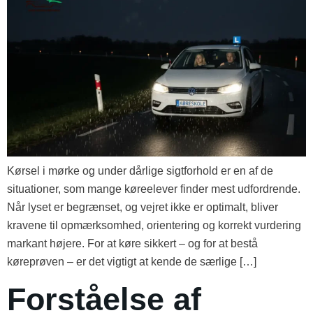
Kørsel i mørke og under dårlige sigtforhold er en af de
situationer, som mange køreelever finder mest udfordrende.
Når lyset er begrænset, og vejret ikke er optimalt, bliver
kravene til opmærksomhed, orientering og korrekt vurdering
markant højere. For at køre sikkert – og for at bestå
køreprøven – er det vigtigt at kende de særlige […]
Forståelse af