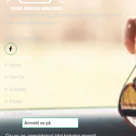
Kvalitetsundervisning, personlig vejledning og tryghed
hele vejen til kørekortet.
CVR:
37803626
Hurtige links
Hjem
Om Os
Kontakt
Priser
Lokationer
Giv os en anmeldelse! (det betyder meget)