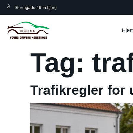
Stormgade 48 Esbjerg
Hje
Tag:
tra
Trafikregler for