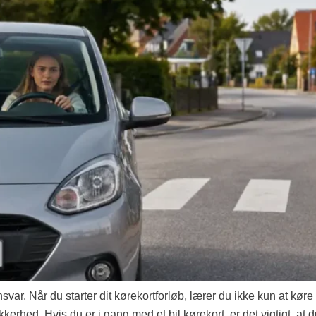
var. Når du starter dit kørekortforløb, lærer du ikke kun at køre b
rhed. Hvis du er i gang med et bil kørekort, er det vigtigt, at d