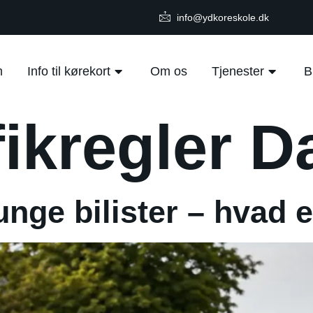
info@ydkoreskole.dk
m
Info til kørekort
Om os
Tjenester
B
fikregler 
 unge bilister – hvad 