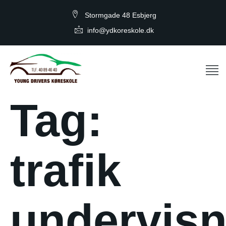
Stormgade 48 Esbjerg
info@ydkoreskole.dk
Tag:
trafik
undervisn