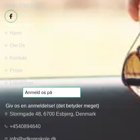
CVR:
37803626
Hurtige links
Hjem
Om Os
Kontakt
Priser
Lokationer
Giv os en anmeldelse! (det betyder meget)
Stormgade 48, 6700 Esbjerg, Denmark
+4540894640
info@ydkoreskole.dk