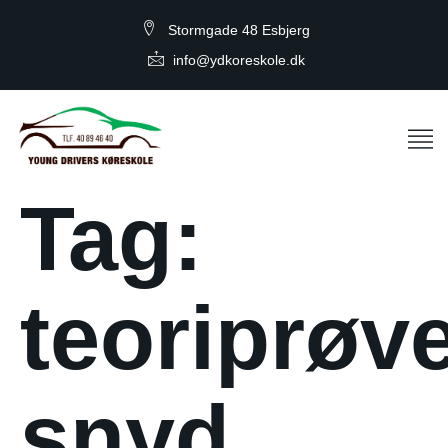
Stormgade 48 Esbjerg
info@ydkoreskole.dk
Tag:
teoriprøv
snyd