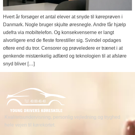
Hvert år forsøger et antal elever at snyde til køreprøven i
Danmark. Nogle bruger skjulte øresnegle. Andre får hjælp
udefra via mobiltelefon. Og konsekvenserne er langt
alvorligere end de fleste forestiller sig. Svindel opdages
oftere end du tror. Censorer og prøveledere er trænet i at
genkende mistænkelig adfærd og teknologien til at afsløre
snyd bliver […]
Kvalitetsundervisning, personlig vejledning og tryghed
hele vejen til kørekortet.