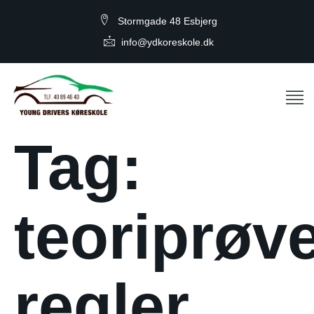
Stormgade 48 Esbjerg
info@ydkoreskole.dk
Tag:
teoriprøv
regler