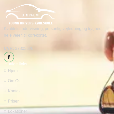
Kvalitetsundervisning, personlig vejledning og tryghed
hele vejen til kørekortet.
CVR:
37803626
Hurtige links
Hjem
Om Os
Kontakt
Priser
Lokationer