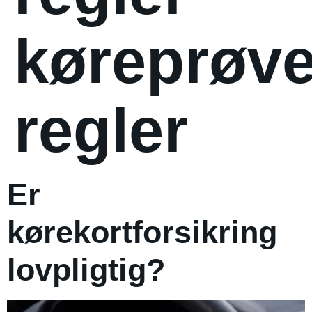
køreprøv
regler
Er
kørekortforsikring
lovpligtig?