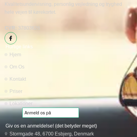
Kvalitetsundervisning, personlig vejledning og tryghed
hele vejen til kørekortet.
CVR:
37803626
Hurtige links
Hjem
Om Os
Kontakt
Priser
Lokationer
Giv os en anmeldelse! (det betyder meget)
Stormgade 48, 6700 Esbjerg, Denmark