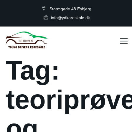
Stormgade 48 Esbjerg
info@ydkoreskole.dk
Tag:
teoriprøv
og