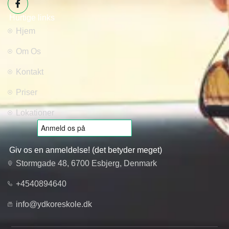
Hurtige links
Hjem
Om Os
Kontakt
Priser
Lokationer
Giv os en anmeldelse! (det betyder meget)
Stormgade 48, 6700 Esbjerg, Denmark
+4540894640
info@ydkoreskole.dk