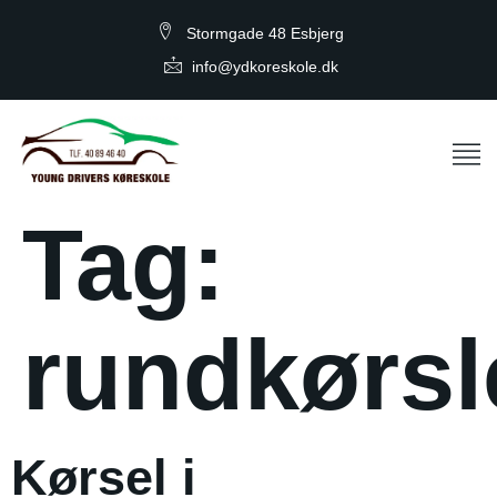
Stormgade 48 Esbjerg
info@ydkoreskole.dk
Tag:
rundkørsl
Kørsel i