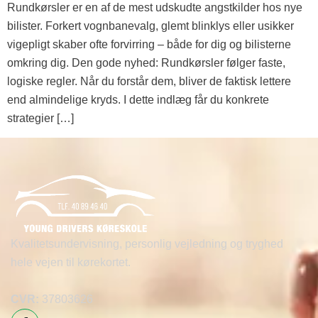
Rundkørsler er en af de mest udskudte angstkilder hos nye
bilister. Forkert vognbanevalg, glemt blinklys eller usikker
vigepligt skaber ofte forvirring – både for dig og bilisterne
omkring dig. Den gode nyhed: Rundkørsler følger faste,
logiske regler. Når du forstår dem, bliver de faktisk lettere
end almindelige kryds. I dette indlæg får du konkrete
strategier […]
Kvalitetsundervisning, personlig vejledning og tryghed
hele vejen til kørekortet.
CVR:
37803626