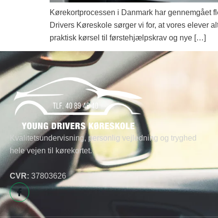
Kørekortprocessen i Danmark har gennemgået fler
Drivers Køreskole sørger vi for, at vores elever a
praktisk kørsel til førstehjælpskrav og nye […]
Kvalitetsundervisning, personlig vejledning og tryghed
hele vejen til kørekortet.
CVR:
37803626