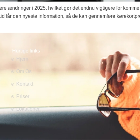
e ændringer i 2025, hvilket gør det endnu vigtigere for kommen
ltid får den nyeste information, så de kan gennemføre kørekortproc
Hurtige links
Hjem
Om Os
Kontakt
Priser
Lokationer