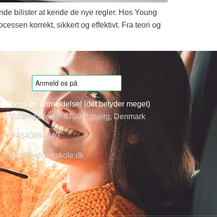
de bilister at kende de nye regler. Hos Young
essen korrekt, sikkert og effektivt. Fra teori og
Giv os en anmeldelse! (det betyder meget)
Stormgade 48, 6700 Esbjerg, Denmark
+4540894640
info@ydkoreskole.dk