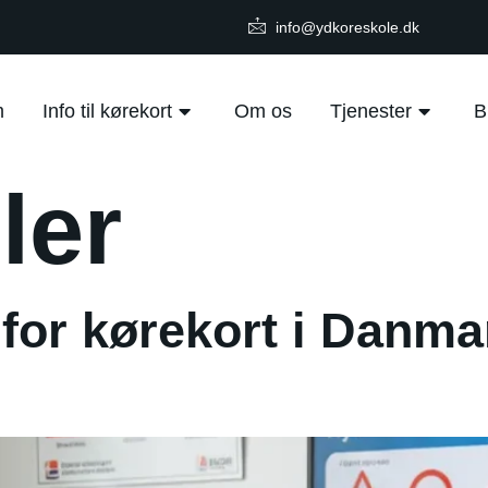
info@ydkoreskole.dk
m
Info til kørekort
Om os
Tjenester
B
ler
 for kørekort i Danma