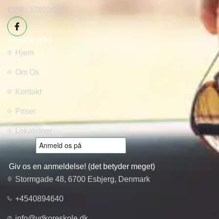
CVR:
37803626
Hurtige links
Hjem
Om Os
Kontakt
Priser
Lokationer
Giv os en anmeldelse! (det betyder meget)
Stormgade 48, 6700 Esbjerg, Denmark
+4540894640
info@ydkoreskole.dk