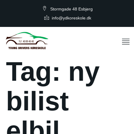
Stormgade 48 Esbjerg
info@ydkoreskole.dk
Tag:
ny
bilist
elbil