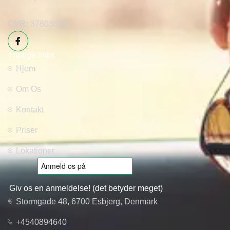
CVR:
37803626
Hurtige links
Hjem
Om Os
Kontakt
Priser
Lokationer
Giv os en anmeldelse! (det betyder meget)
Stormgade 48, 6700 Esbjerg, Denmark
+4540894640