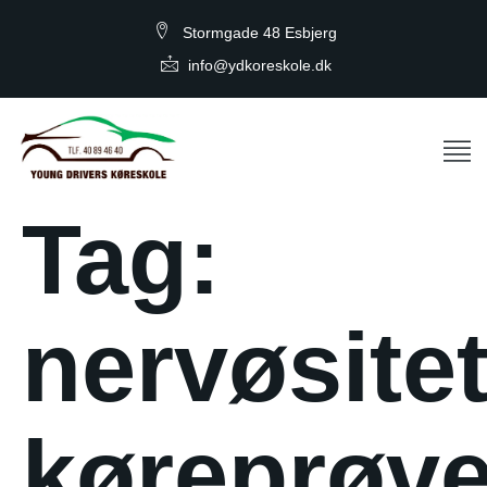
Stormgade 48 Esbjerg
info@ydkoreskole.dk
Tag:
nervøsite
køreprøv