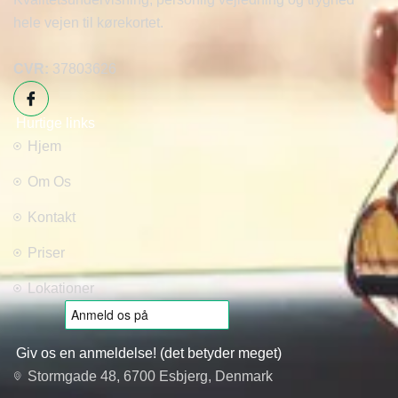
hele vejen til kørekortet.
CVR:
37803626
Hurtige links
Hjem
Om Os
Kontakt
Priser
Lokationer
Giv os en anmeldelse! (det betyder meget)
Stormgade 48, 6700 Esbjerg, Denmark