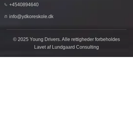
+4540894640
info@ydkoreskole.dk
© 2025 Young Drivers. Alle rettigheder forbeholdes
Lavet af Lundgaard Consulting