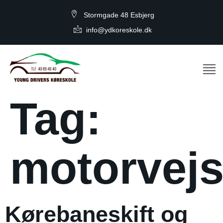
Stormgade 48 Esbjerg
info@ydkoreskole.dk
Tag:
motorvejs
Kørebaneskift og