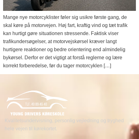
Mange nye motorcyklister føler sig usikre første gang, de
skal køre på motorvejen. Høj fart, kraftig vind og tæt trafik
kan hurtigt gøre situationen stressende. Faktisk viser
trafikundersøgelser, at motorvejskørsel kræver langt
hurtigere reaktioner og bedre orientering end almindelig
bykørsel. Derfor er det vigtigt at forstå reglerne og lære
korrekt forberedelse, før du tager motorcyklen […]
Kvalitetsundervisning, personlig vejledning og tryghed
hele vejen til kørekortet.