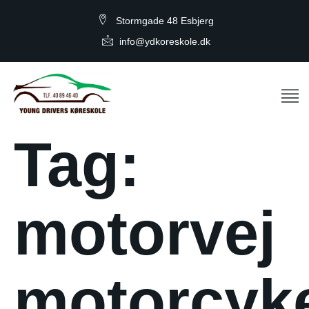
Stormgade 48 Esbjerg
info@ydkoreskole.dk
Tag:
motorvej
motorcyk