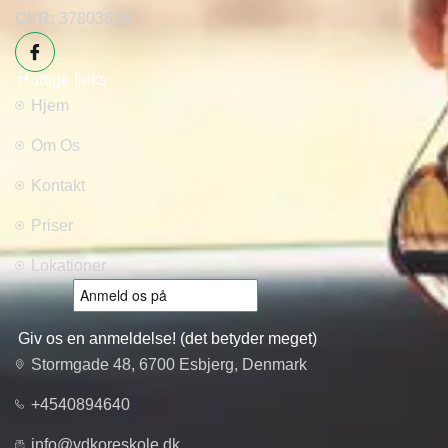
CVR:
37803626
Hurtige links
Hjem
Om Os
Kontakt
Priser
Lokationer
Giv os en anmeldelse! (det betyder meget)
Stormgade 48, 6700 Esbjerg, Denmark
+4540894640
info@ydkoreskole.dk