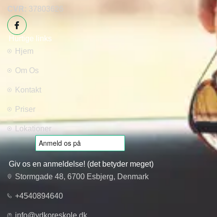
CVR:
37803626
Hurtige links
Hjem
Om Os
Kontakt
Priser
Lokationer
Giv os en anmeldelse! (det betyder meget)
Stormgade 48, 6700 Esbjerg, Denmark
+4540894640
info@ydkoreskole.dk