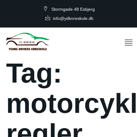
Stormgade 48 Esbjerg
info@ydkoreskole.dk
Tag:
motorcykl
regler