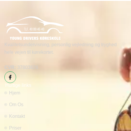
Kvalitetsundervisning, personlig vejledning og tryghed
hele vejen til kørekortet.
CVR:
37803626
Hurtige links
Hjem
Om Os
Kontakt
Priser