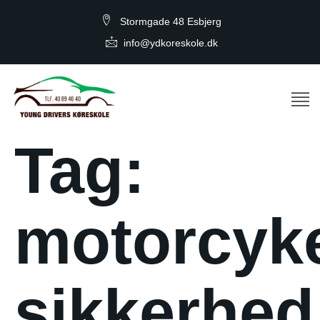
Stormgade 48 Esbjerg
info@ydkoreskole.dk
Tag:
motorcyk
sikkerhed