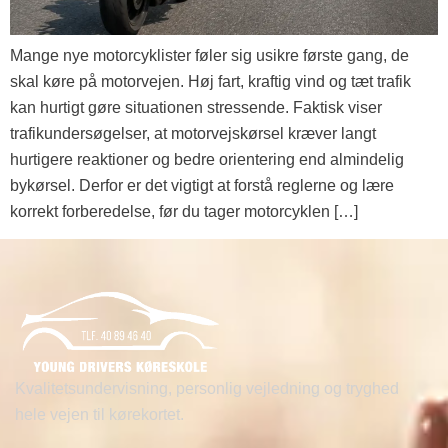
Mange nye motorcyklister føler sig usikre første gang, de
skal køre på motorvejen. Høj fart, kraftig vind og tæt trafik
kan hurtigt gøre situationen stressende. Faktisk viser
trafikundersøgelser, at motorvejskørsel kræver langt
hurtigere reaktioner og bedre orientering end almindelig
bykørsel. Derfor er det vigtigt at forstå reglerne og lære
korrekt forberedelse, før du tager motorcyklen […]
Kvalitetsundervisning, personlig vejledning og tryghed
hele vejen til kørekortet.