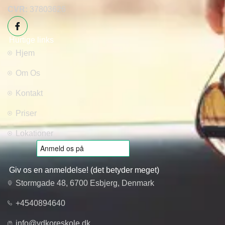
CVR:
37803626
Hurtige links
Hjem
Om Os
Kontakt
Priser
Lokationer
Giv os en anmeldelse! (det betyder meget)
Stormgade 48, 6700 Esbjerg, Denmark
+4540894640
info@ydkoreskole.dk