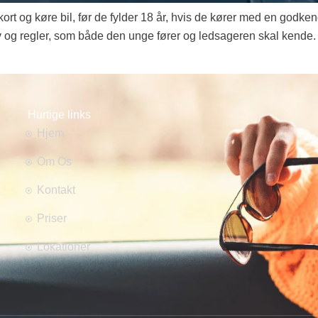
ort og køre bil, før de fylder 18 år, hvis de kører med en godken
av og regler, som både den unge fører og ledsageren skal kende.
Hurtige links
Hjem
Om Os
Kontakt
Priser
Lokationer