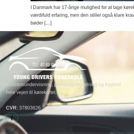
I Danmark har 17-årige mulighed for at tage kørek
værdifuld erfaring, men den stiller også klare kr
bøder […]
Kvalitetsundervisning, personlig vejledning og tryghed
hele vejen til kørekortet.
CVR:
37803626