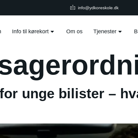
info@ydkoreskole.dk
m
Info til kørekort
Om os
Tjenester
B
dsagerordn
for unge bilister – h