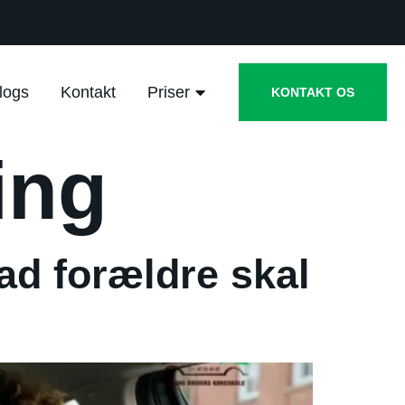
logs
Kontakt
Priser
KONTAKT OS
ing
vad forældre skal