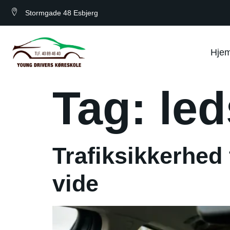
Stormgade 48 Esbjerg
Hje
Tag:
le
Trafiksikkerhed 
vide