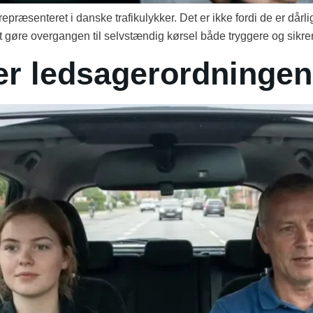
præsenteret i danske trafikulykker. Det er ikke fordi de er dårlig
t gøre overgangen til selvstændig kørsel både tryggere og sikrer
r ledsagerordningen 