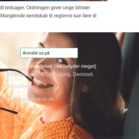
dt ledsager. Ordningen giver unge bilister
 Manglende kendskab til reglerne kan føre til
Giv os en anmeldelse! (det betyder meget)
Stormgade 48, 6700 Esbjerg, Denmark
+4540894640
info@ydkoreskole.dk